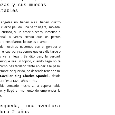
azas y sus muecas
itables
ángeles no tienen alas....tienen cuatro
n cuerpo peludo, una nariz negra, mojada,
 curiosa, y un amor sincero, inmenso e
cional. A veces pienso que los perros
ara enseñarnos lo que es el amor .
de nosotros nacemos con el gen-perro
n el cuerpo, y sabemos que ese día tarde o
o va a llegar. Bendito gen, la verdad,
aunque sea un tópico, cuando llega no te
 cómo has tardado tanto en dar ese paso.
empre he querido, he deseado tener en mi
Cavalier King Charles Spaniel
... desde
brí esta raza, años atrás.
abía pensado mucho ... la espera había
do, y llegó el momento de emprender la
a.
úsqueda, una aventura
duró 2 años