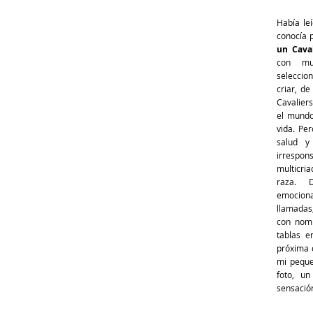
Había leí
conocía 
un Caval
con mu
seleccio
criar, d
Cavalier
el mundo
vida. Pe
salud y
irresp
multicri
raza. 
emocional
llamadas
con nomb
tablas e
próxima c
mi peque
foto, un
sensación