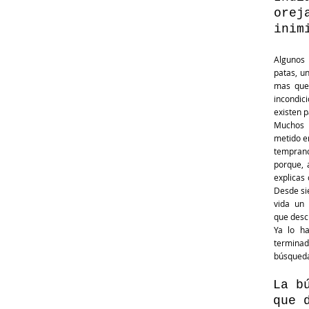
orej
inim
Algunos 
patas, u
mas que
incondi
existen p
Muchos 
metido e
tempran
porque, 
explicas
Desde si
vida un
que descu
Ya lo h
termina
búsqued
La b
que 