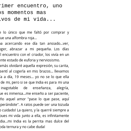
rimer encuentro, uno
os momentos mas
ivos de mi vida...
e lo único que me faltó por comprar y
fue una alfombra roja...
a acercando ese día tan ansiado...ver,
coger, abrazar a mi pequeña. Los días
l encuentro con el criador, los vivía en un
te estado de euforia y nerviosismo.
. jamás olvidaré aquella expresión, su carita,
sentí al cogerla en mis brazos... llevamos
ía a día, 19 meses... yo no se lo que ella
de mi, pero si se que India es para mi una
inagotable de enseñanza, alegría,
que es inmensa...me enseño a ser paciente,
ño aquel amor "pase lo que pase, aquí
sperándote". A ratos puede ser una tozuda
 cuidado! La quiero, y la querré siempre a
pues mi vida junto a ella, es infinitamente
dia...mi India es la perrita mas dulce del
oda ternura y no cabe duda!