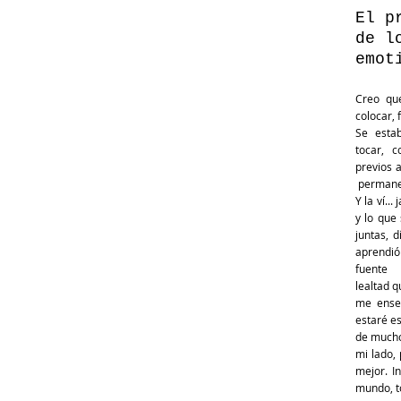
El p
de l
emot
Creo qu
colocar, 
Se estab
tocar, 
previos a
permanen
Y la ví..
y lo que 
juntas, d
aprendió 
fuente 
lealtad 
me ense
estaré e
de mucho
mi lado, 
mejor. In
mundo, t