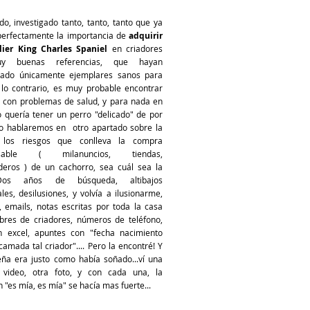
do, investigado tanto, tanto, tanto que ya
perfectamente la importancia de
adquirir
ier King Charles Spaniel
en criadores
y buenas referencias, que hayan
nado únicamente ejemplares sanos para
e lo contrario, es muy probable encontrar
s con problemas de salud, y para nada en
 quería tener un perro "delicado" de por
ro hablaremos en otro apartado sobre la
 los riesgos que conlleva la compra
onsable ( milanuncios, tiendas,
aderos ) de un cachorro, sea cuál sea la
Dos años de búsqueda, altibajos
es, desilusiones, y volvía a ilusionarme,
, emails, notas escritas por toda la casa
res de criadores, números de teléfono,
n excel, apuntes con "fecha nacimiento
amada tal criador".... Pero la encontré! Y
ña era justo como había soñado...ví una
 video, otra foto, y con cada una, la
 "es mía, es mía" se hacía mas fuerte...